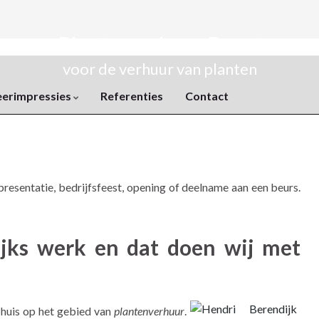
Plantenverhuur Rozet
voor de verhuur van planten
eerimpressies
Referenties
Contact
resentatie, bedrijfsfeest, opening of deelname aan een beurs.
ijks werk en dat doen wij met
 huis op het gebied van
plantenverhuur
.