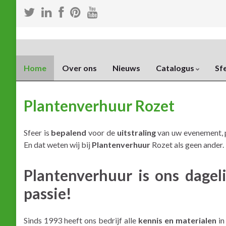
Home
Over ons
Nieuws
Catalogus
Sf
Plantenverhuur Rozet
Sfeer is
bepalend
voor de
uitstraling
van uw evenement, p
En dat weten wij bij
Plantenverhuur
Rozet als geen ander.
Plantenverhuur is ons dagel
passie!
Sinds 1993 heeft ons bedrijf alle
kennis en materialen
in