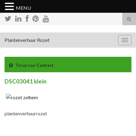
MENU
Tog
zoek
Plantenverhuur Rozet
Togg
navig
Terug naar
Contact
DSC03041 klein
plantenverhuurrozet