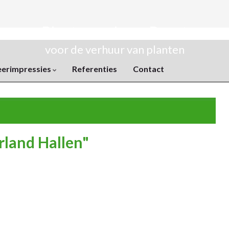
Plantenverhuur Rozet
voor de verhuur van planten
eerimpressies
Referenties
Contact
land Hallen"