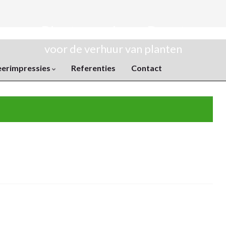
Plantenverhuur Rozet
voor de verhuur van planten
eerimpressies
Referenties
Contact