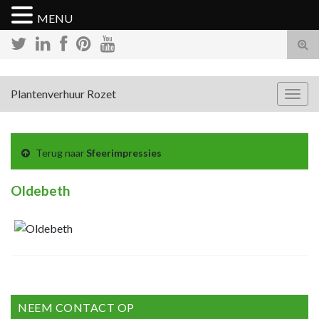
MENU
Tog
zoek
Plantenverhuur Rozet
Togg
navig
Terug naar
Sfeerimpressies
Oldebeth
NEEM CONTACT OP