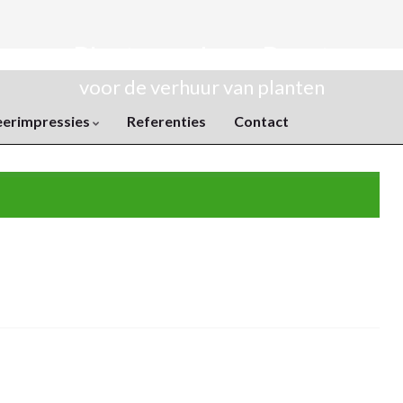
Plantenverhuur Rozet
voor de verhuur van planten
eerimpressies
Referenties
Contact