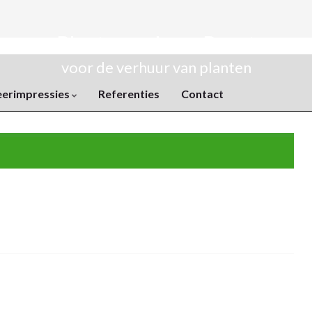
Plantenverhuur Rozet
voor de verhuur van planten
eerimpressies
Referenties
Contact