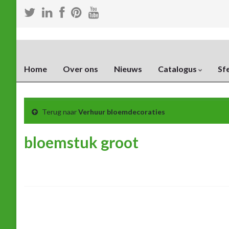
Home
Over ons
Nieuws
Catalogus
Sf
Terug naar
Verhuur bloemdecoraties
bloemstuk groot