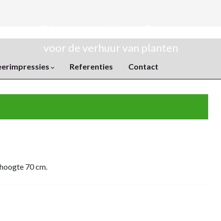
Plantenverhuur Rozet
voor de verhuur van planten
eerimpressies
Referenties
Contact