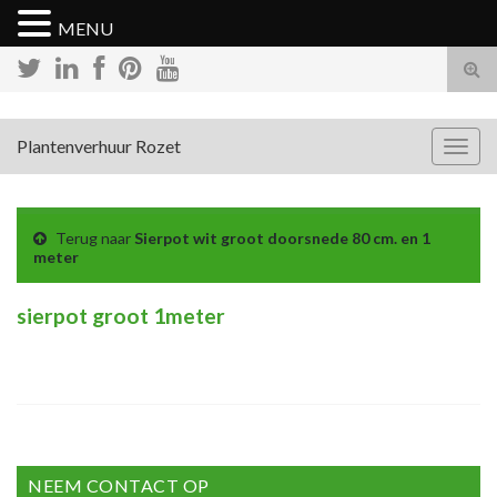
MENU
Tog
zoek
Plantenverhuur Rozet
Togg
navig
Terug naar
Sierpot wit groot doorsnede 80 cm. en 1
meter
sierpot groot 1meter
NEEM CONTACT OP