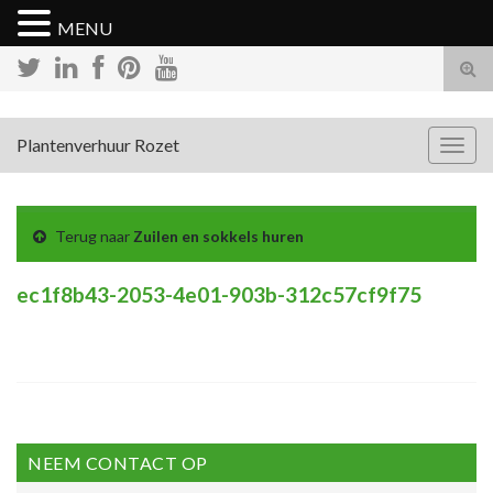
MENU
Tog
zoek
Plantenverhuur Rozet
Togg
navig
Terug naar
Zuilen en sokkels huren
ec1f8b43-2053-4e01-903b-312c57cf9f75
NEEM CONTACT OP