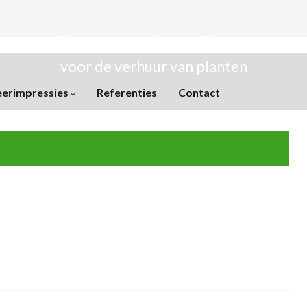
Plantenverhuur Rozet
voor de verhuur van planten
eerimpressies
Referenties
Contact