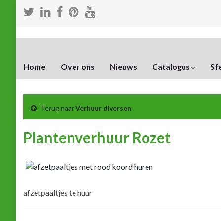
Home
Over ons
Nieuws
Catalogus
Sf
Terug naar
Verhuur diversen
Plantenverhuur Rozet
afzetpaaltjes te huur