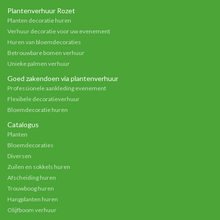
Plantenverhuur Rozet
Planten decoratie huren
Verhuur decoratie voor uw evenement
Huren van bloemdecoraties
Betrouwbare bomen verhuur
Unieke palmen verhuur
Goed zakendoen via plantenverhuur
Professionele aankleding evenement
Flexibele decoratieverhuur
Bloemdecoratie huren
Catalogus
Planten
Bloemdecoraties
Diversen
Zuilen en sokkels huren
Afscheiding huren
Trouwboog huren
Hangplanten huren
Olijfboom verhuur