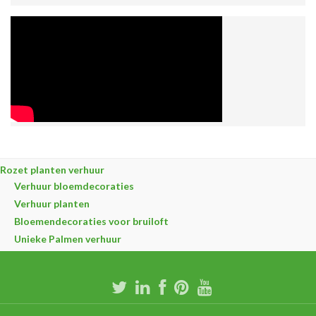
Rozet planten verhuur
Verhuur bloemdecoraties
Verhuur planten
Bloemendecoraties voor bruiloft
Unieke Palmen verhuur