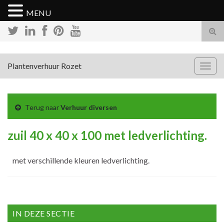
MENU
Tog
zoek
Plantenverhuur Rozet
Togg
navig
Terug naar
Verhuur diversen
zuil 40 x 40 x 100 met ledverlichting.
met verschillende kleuren ledverlichting.
IN DEZE SECTIE