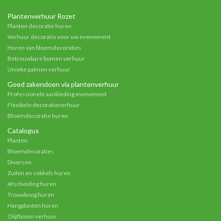
Plantenverhuur Rozet
Planten decoratie huren
Verhuur decoratie voor uw evenement
Huren van bloemdecoraties
Betrouwbare bomen verhuur
Unieke palmen verhuur
Goed zakendoen via plantenverhuur
Professionele aankleding evenement
Flexibele decoratieverhuur
Bloemdecoratie huren
Catalogus
Planten
Bloemdecoraties
Diversen
Zuilen en sokkels huren
Afscheiding huren
Trouwboog huren
Hangplanten huren
Olijfboom verhuur