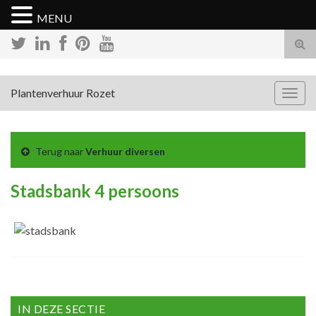
MENU
Tog
zoek
Plantenverhuur Rozet
Togg
navig
Terug naar
Verhuur diversen
Stadsbank 4 persoons
IN DEZE SECTIE