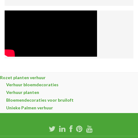
Rozet planten verhuur
Verhuur bloemdecoraties
Verhuur planten
Bloemendecoraties voor bruiloft
Unieke Palmen verhuur