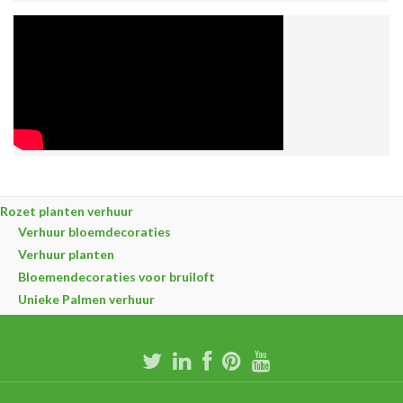
Rozet planten verhuur
Verhuur bloemdecoraties
Verhuur planten
Bloemendecoraties voor bruiloft
Unieke Palmen verhuur