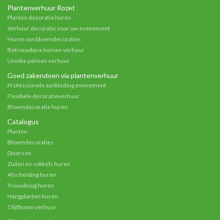
Plantenverhuur Rozet
Planten decoratie huren
Verhuur decoratie voor uw evenement
Huren van bloemdecoraties
Betrouwbare bomen verhuur
Unieke palmen verhuur
Goed zakendoen via plantenverhuur
Professionele aankleding evenement
Flexibele decoratieverhuur
Bloemdecoratie huren
Catalogus
Planten
Bloemdecoraties
Diversen
Zuilen en sokkels huren
Afscheiding huren
Trouwboog huren
Hangplanten huren
Olijfboom verhuur