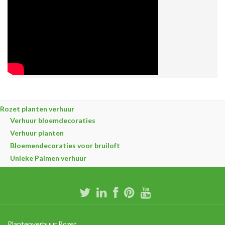
Rozet planten verhuur
Verhuur bloemdecoraties
Verhuur planten
Bloemendecoraties voor bruiloft
Unieke Palmen verhuur
Plantenverhuur Rozet