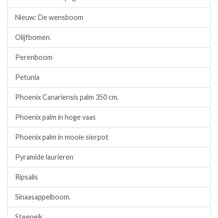
Nieuw: De wensboom
Olijfbomen.
Perenboom
Petunia
Phoenix Canariensis palm 350 cm.
Phoenix palm in hoge vaas
Phoenix palm in mooie sierpot
Pyramide laurieren
Ripsalis
Sinaasappelboom.
Steeneik