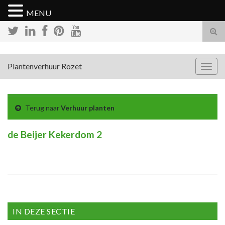
MENU
Tog
zoek
Plantenverhuur Rozet
Togg
navig
Terug naar
Verhuur planten
de Beijer Kekerdom 2
IN DEZE SECTIE