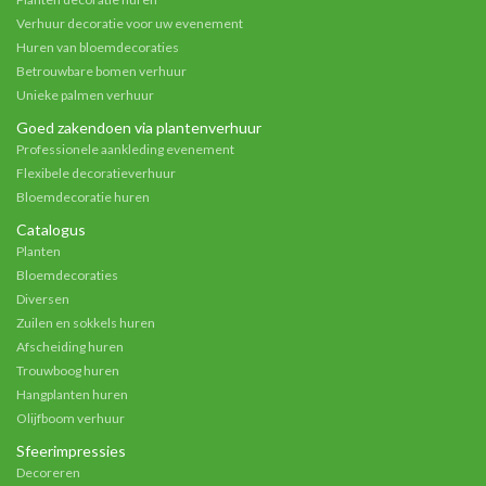
Verhuur decoratie voor uw evenement
Huren van bloemdecoraties
Betrouwbare bomen verhuur
Unieke palmen verhuur
Goed zakendoen via plantenverhuur
Professionele aankleding evenement
Flexibele decoratieverhuur
Bloemdecoratie huren
Catalogus
Planten
Bloemdecoraties
Diversen
Zuilen en sokkels huren
Afscheiding huren
Trouwboog huren
Hangplanten huren
Olijfboom verhuur
Sfeerimpressies
Decoreren