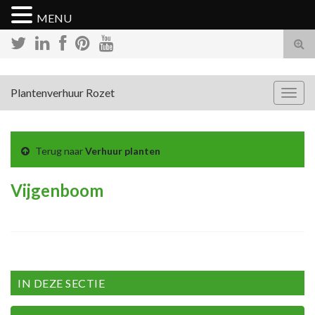
MENU
Tog
zoek
Plantenverhuur Rozet
Togg
navig
Terug naar
Verhuur planten
Vijgenboom
IN DEZE SECTIE