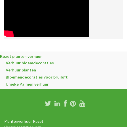
Rozet planten verhuur
Verhuur bloemdecoraties
Verhuur planten
Bloemendecoraties voor bruiloft
Unieke Palmen verhuur
Plantenverhuur Rozet
Planten decoratie huren