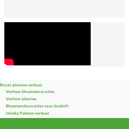
Rozet planten verhuur
Verhuur bloemdecoraties
Verhuur planten
Bloemendecoraties voor bruiloft
Unieke Palmen verhuur