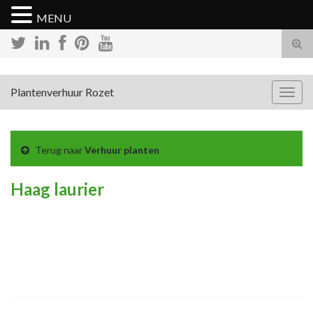
MENU
Tog
zoek
Plantenverhuur Rozet
Togg
navig
Terug naar
Verhuur planten
Haag laurier