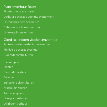
Plantenverhuur Rozet
Planten decoratie huren
Verhuur decoratie voor uw evenement
Huren van bloemdecoraties
Betrouwbare bomen verhuur
Unieke palmen verhuur
Goed zakendoen via plantenverhuur
Professionele aankleding evenement
Flexibele decoratieverhuur
Bloemdecoratie huren
Catalogus
Planten
Bloemdecoraties
Diversen
Zuilen en sokkels huren
Afscheiding huren
Trouwboog huren
Hangplanten huren
Olijfboom verhuur