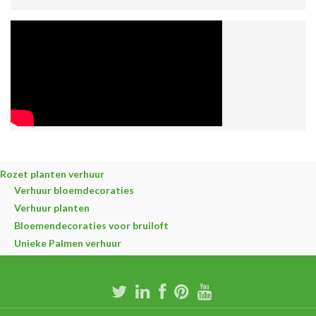
Rozet planten verhuur
Verhuur bloemdecoraties
Verhuur planten
Bloemendecoraties voor bruiloft
Unieke Palmen verhuur