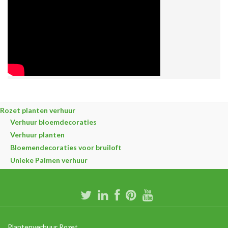
Rozet planten verhuur
Verhuur bloemdecoraties
Verhuur planten
Bloemendecoraties voor bruiloft
Unieke Palmen verhuur
Plantenverhuur Rozet