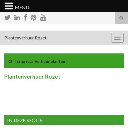
MENU
Tog
zoek
Plantenverhuur Rozet
Togg
navig
Terug naar
Verhuur planten
Plantenverhuur Rozet
IN DEZE SECTIE