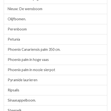
Nieuw: De wensboom
Olijfbomen.
Perenboom
Petunia
Phoenix Canariensis palm 350 cm.
Phoenix palm in hoge vaas
Phoenix palm in mooie sierpot
Pyramide laurieren
Ripsalis
Sinaasappelboom.
Steeneik