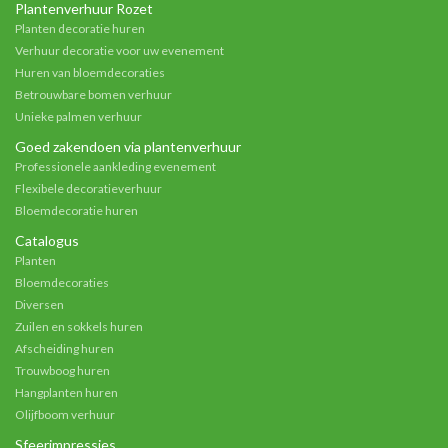
Plantenverhuur Rozet
Planten decoratie huren
Verhuur decoratie voor uw evenement
Huren van bloemdecoraties
Betrouwbare bomen verhuur
Unieke palmen verhuur
Goed zakendoen via plantenverhuur
Professionele aankleding evenement
Flexibele decoratieverhuur
Bloemdecoratie huren
Catalogus
Planten
Bloemdecoraties
Diversen
Zuilen en sokkels huren
Afscheiding huren
Trouwboog huren
Hangplanten huren
Olijfboom verhuur
Sfeerimpressies