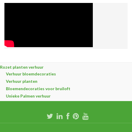
Rozet planten verhuur
Verhuur bloemdecoraties
Verhuur planten
Bloemendecoraties voor bruiloft
Unieke Palmen verhuur