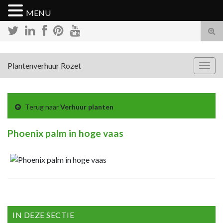
MENU
Tog
zoek
Plantenverhuur Rozet
Togg
navig
Terug naar
Verhuur planten
Phoenix palm in hoge vaas
IN DEZE SECTIE